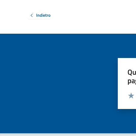
Indietro
Qu
pa
Valut
Valu