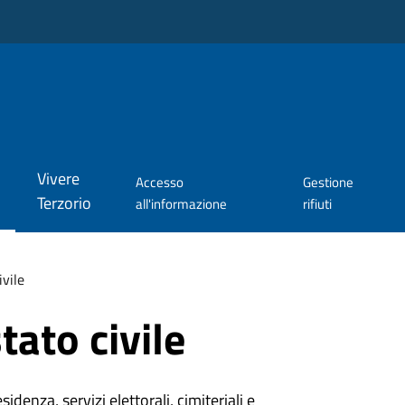
Vivere
Accesso
Gestione
Terzorio
all'informazione
rifiuti
ivile
tato civile
denza, servizi elettorali, cimiteriali e