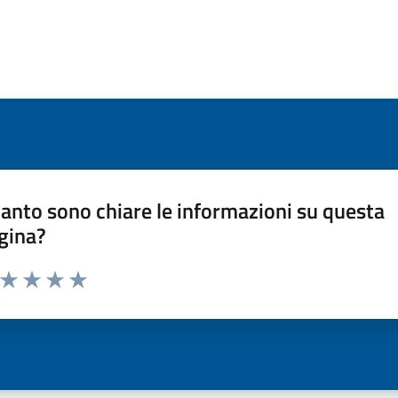
anto sono chiare le informazioni su questa
gina?
a da 1 a 5 stelle la pagina
ta 1 stelle su 5
Valuta 2 stelle su 5
Valuta 3 stelle su 5
Valuta 4 stelle su 5
Valuta 5 stelle su 5